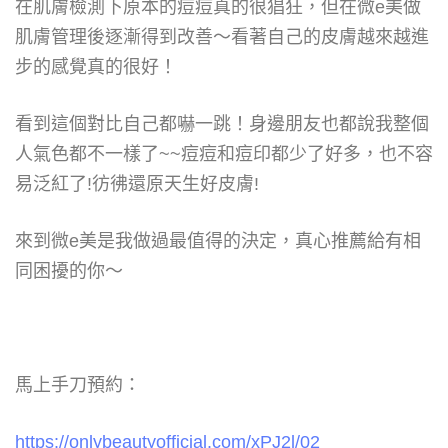
在肌膚檢測下原本的痘痘真的很猖狂，但在微e美做
肌膚管理後逐漸得到改善～看著自己的皮膚越來越進
步的感覺真的很好！
看到這個對比自己都嚇一跳！身邊朋友也都說我整個
人氣色都不一樣了
~~
痘痘和痘印都少了好多，也不容
易泛紅了
!
彷彿還原天生好皮膚
!
來到微
e
美是我做過最值得的決定，真心推薦給有相
同困擾的你～
馬上手刀預約：
https://onlybeautyofficial.com/xPJ2l/02