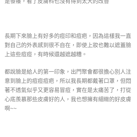
是發癢，看了皮膚科也沒有得到太大的改善
長期下來臉上有好多的痘印和痘疤，因為這樣我一直
對自己的外表感到很不自在，即使上妝也難以遮蓋臉
上這些痘痘，有時候還越遮越糟。
都說臉是給人的第一印象，出門聚會都很擔心別人注
意到臉上的痘痘痘疤，所以我長期都戴著口罩，但悶
著不透氣似乎又更容易冒痘，實在是太痛苦了，打從
心底羨慕那些皮膚好的人，我也想擁有細緻的好皮膚
啊
~~