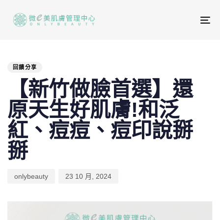
To
na
PUBLISHED
Author
Published
IN:
on:
回饋分享
【新竹做臉首選】還
原天生好肌膚!和泛
紅、痘痘、痘印說掰
掰
onlybeauty
23 10 月, 2024