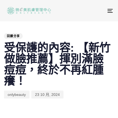
To
na
PUBLISHED
Author
Published
IN:
on:
回饋分享
受保護的內容: 【新竹
做臉推薦】揮別滿臉
痘痘，終於不再紅腫
癢！
onlybeauty
23 10 月, 2024