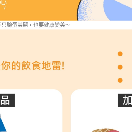
不只臉蛋美麗，也要健康變美～